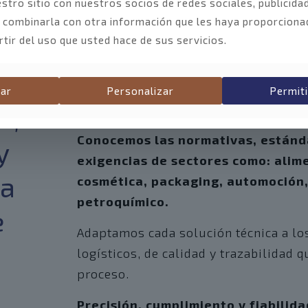
stro sitio con nuestros socios de redes sociales, publicidad
 combinarla con otra información que les haya proporciona
rtir del uso que usted hace de sus servicios.
Especialistas en mecanizado CNC y ca
industrial, con control de calidad av
ar
Personalizar
Permiti
s,
que te acompaña de principio a fin.
Conocemos las normativas, estánd
y
exigencias de sectores como: alim
ra
cosmética, packaging, automoción,
petroquímico.
e
Adaptamos cada solución técnica a lo
logísticos, de calidad y trazabilidad q
proceso.
Precisión, cumplimiento y fiabilid