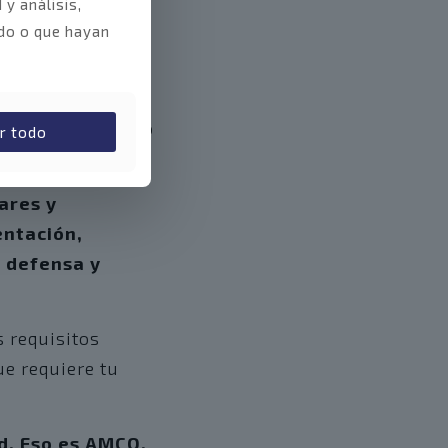
 y análisis,
do o que hayan
lderería
anzado y un equipo
r todo
ares y
entación,
 defensa y
s requisitos
ue requiere tu
ad. Eso es AMCO.