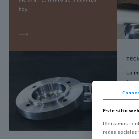
hoy.
TEC
La i
Noso
Consen
Este sitio web
Utilizamos cook
redes sociales