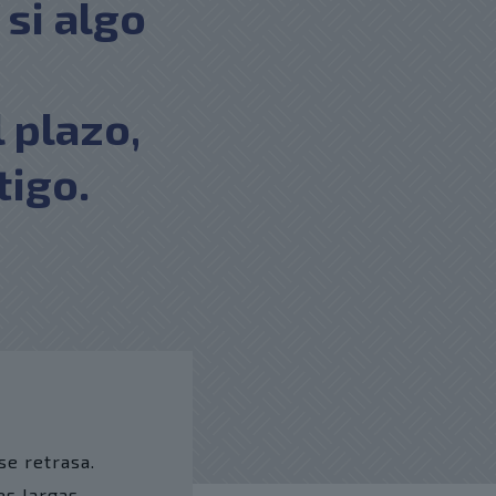
 si algo
 plazo,
tigo.
se retrasa.
es largas.