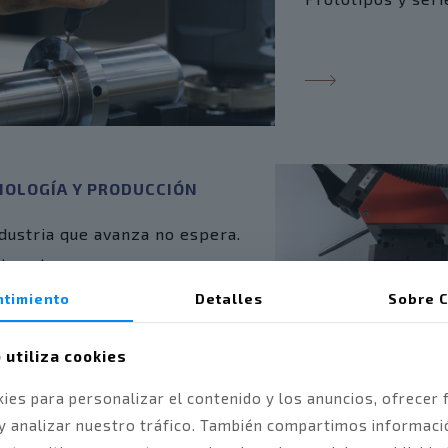
NOLOGÍA Y PRODUCCIÓN
ndustria que avanza no espera.
tros tampoco.
timiento
Detalles
Sobre
C
 utiliza cookies
ies para personalizar el contenido y los anuncios, ofrecer 
 y analizar nuestro tráfico. También compartimos informaci