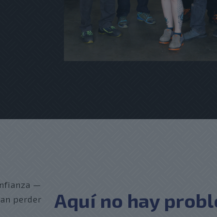
nfianza —
Aquí no hay prob
ían perder