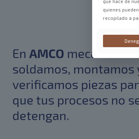
que hace de nue
quienes pueden
recopilado a pa
Deneg
En
AMCO
mecanizamo
soldamos, montamos 
verificamos piezas pa
que tus procesos no s
detengan.