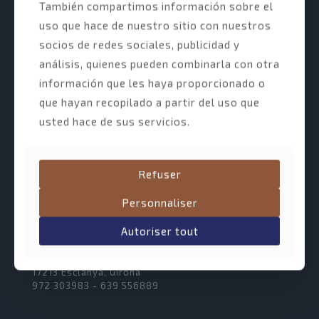
También compartimos información sobre el
uso que hace de nuestro sitio con nuestros
socios de redes sociales, publicidad y
análisis, quienes pueden combinarla con otra
información que les haya proporcionado o
que hayan recopilado a partir del uso que
INFORMATIONS JURIDIQUES
usted hace de sus servicios.
Mentions légales
Politique de confidentialité
Refuser
Politique relative aux cookies
Personnaliser
Autoriser tout
OÙ NOUS SOMMES
C/Mas Resplandis, 17D
17213 Esclanyà, Girona
972 303983 - 639 556889